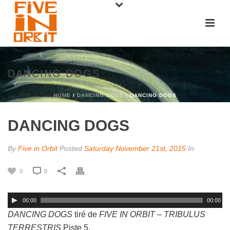
DANCING DOGS
HOME
/
DANCING DOGS
/ DANCING DOGS
DANCING DOGS
By
Five in Orbit
Posted
Saturday November 21st, 2015
In
0
0
00:00
00:00
DANCING DOGS
tiré de
FIVE IN ORBIT – TRIBULUS
TERRESTRIS
Piste 5.