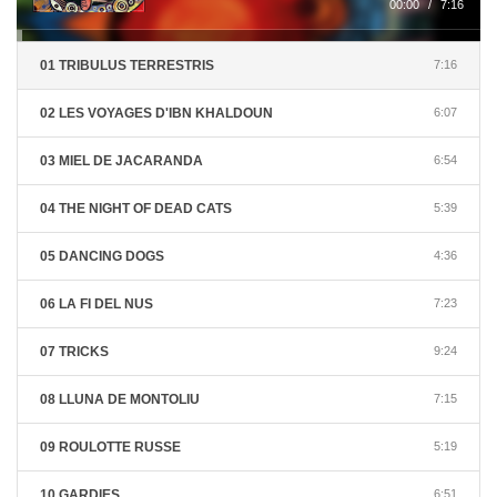
00:00
/
7:16
01 TRIBULUS TERRESTRIS
7:16
02 LES VOYAGES D'IBN KHALDOUN
6:07
03 MIEL DE JACARANDA
6:54
04 THE NIGHT OF DEAD CATS
5:39
05 DANCING DOGS
4:36
06 LA FI DEL NUS
7:23
07 TRICKS
9:24
08 LLUNA DE MONTOLIU
7:15
09 ROULOTTE RUSSE
5:19
10 GARDIES
6:51