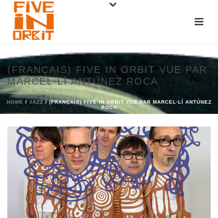
(FRANÇAIS) FIVE IN ORBIT VUE PAR
MARCEL·LÍ ANTÚNEZ ROCA
HOME
/
JAZZ
/ (FRANÇAIS) FIVE IN ORBIT VUE PAR MARCEL·LÍ ANTÚNEZ
ROCA