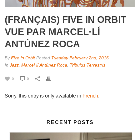
(FRANÇAIS) FIVE IN ORBIT
VUE PAR MARCEL·LÍ
ANTÚNEZ ROCA
By
Five in Orbit
Posted
Tuesday February 2nd, 2016
In
Jazz
,
Marcel·lí Antúnez Roca
,
Tribulus Terrestris
0
0
Sorry, this entry is only available in
French
.
RECENT POSTS