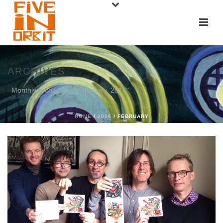
ARCHIVES
Monthly Archive for: "February, 2016"
HOME
/
2016
/ FEBRUARY