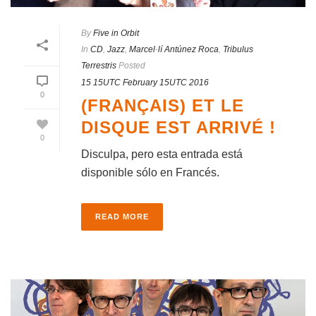
By
Five in Orbit
In
CD
,
Jazz
,
Marcel·lí Antúnez Roca
,
Tribulus
Terrestris
Posted
15 15UTC February 15UTC 2016
0
(FRANÇAIS) ET LE
DISQUE EST ARRIVÉ !
0
Disculpa, pero esta entrada está
disponible sólo en Francés.
READ MORE