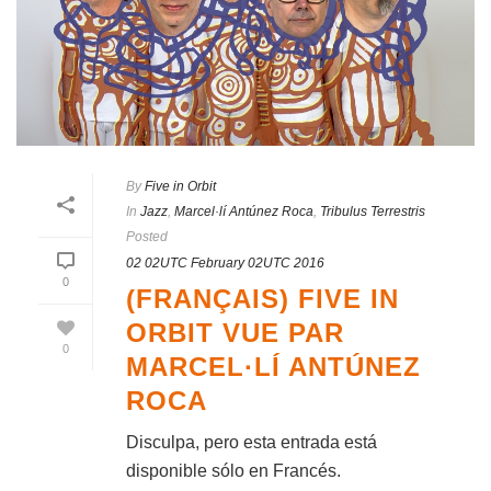
By
Five in Orbit
In
Jazz
,
Marcel·lí Antúnez Roca
,
Tribulus Terrestris
Posted
02 02UTC February 02UTC 2016
0
(FRANÇAIS) FIVE IN
ORBIT VUE PAR
0
MARCEL·LÍ ANTÚNEZ
ROCA
Disculpa, pero esta entrada está
disponible sólo en Francés.