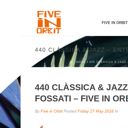
FIVE IN ORBIT
440 CLÀSSICA & JAZZ – ENT
HOME
/
440 CLÀSSICA & JAZZ -
440 CLÀSSICA & JAZ
FOSSATI – FIVE IN ORB
By
Five in Orbit
Posted
Friday 27 May 2016
In