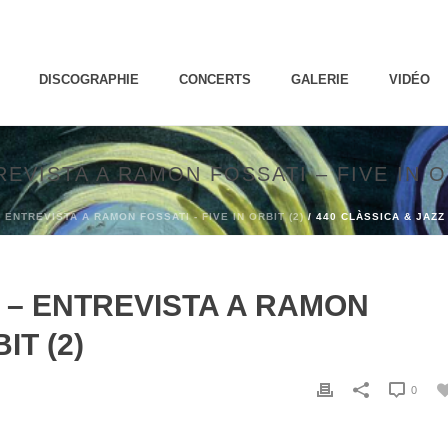
DISCOGRAPHIE
CONCERTS
GALERIE
VIDÉO
REVISTA A RAMON FOSSATI – FIVE IN O
 ENTREVISTA A RAMON FOSSATI - FIVE IN ORBIT (2)
/ 440 CLÀSSICA & JAZZ 
Z – ENTREVISTA A RAMON
IT (2)
0