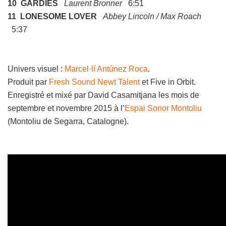
10 GARDIES
Laurent Bronner
6:51
11 LONESOME LOVER
Abbey Lincoln / Max Roach
5:37
Univers visuel :
Marcel·lí Antúnez Roca
.
Produit par
Fresh Sound Newt Talent
et Five in Orbit.
Enregistré et mixé par David Casamitjana les mois de
septembre et novembre 2015 à l’
Espai Sonor Montoliu
(Montoliu de Segarra, Catalogne).