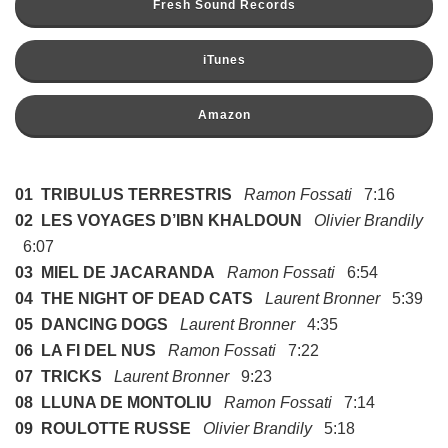
Fresh Sound Records
iTunes
Amazon
01 TRIBULUS TERRESTRIS
Ramon Fossati
7:16
02 LES VOYAGES D’IBN KHALDOUN
Olivier Brandily
6:07
03 MIEL DE JACARANDA
Ramon Fossati
6:54
04 THE NIGHT OF DEAD CATS
Laurent Bronner
5:39
05 DANCING DOGS
Laurent Bronner
4:35
06 LA FI DEL NUS
Ramon Fossati
7:22
07 TRICKS
Laurent Bronner
9:23
08 LLUNA DE MONTOLIU
Ramon Fossati
7:14
09 ROULOTTE RUSSE
Olivier Brandily
5:18