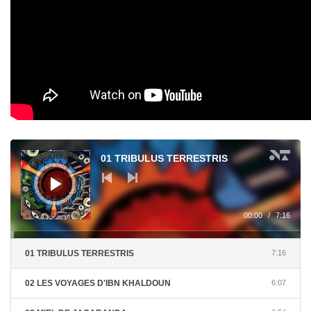
Audi
01 TRIBULUS TERRESTRIS
00:00
/
7:16
01 TRIBULUS TERRESTRIS
7:16
02 LES VOYAGES D'IBN KHALDOUN
6:07