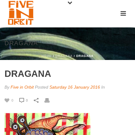
DRAGANA
HOME
/
DRAGANA
/ DRAGANA
DRAGANA
By
Five in Orbit
Posted
Saturday 16 January 2016
In
0
0