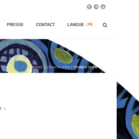
PRESSE
CONTACT
LANGUE :
HOME
/
ITUNES-ICON
/ ITUNES-ICON
0