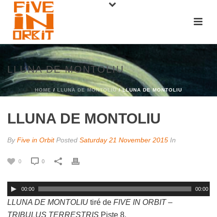
LLUNA DE MONTOLIU
HOME
/
LLUNA DE MONTOLIU
/ LLUNA DE MONTOLIU
LLUNA DE MONTOLIU
By
Five in Orbit
Posted
Saturday 21 November 2015
In
0
0
00:00
00:00
LLUNA DE MONTOLIU
tiré de
FIVE IN ORBIT –
TRIBULUS TERRESTRIS
Piste 8.