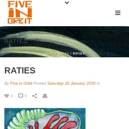
RATIES
HOME
/
RATIES
/ RATIES
RATIES
By
Five in Orbit
Posted
Saturday 16 January 2016
In
0
0