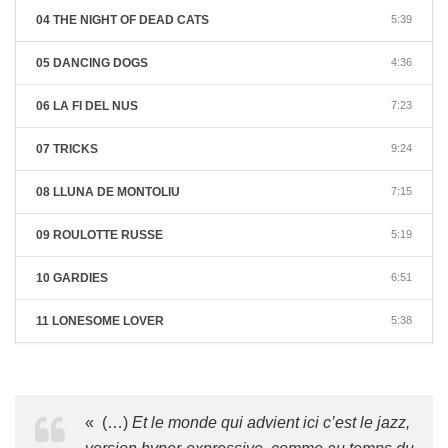
04 THE NIGHT OF DEAD CATS
5:39
05 DANCING DOGS
4:36
06 LA FI DEL NUS
7:23
07 TRICKS
9:24
08 LLUNA DE MONTOLIU
7:15
09 ROULOTTE RUSSE
5:19
10 GARDIES
6:51
11 LONESOME LOVER
5:38
« (…)
Et le monde qui advient ici c’est le jazz,