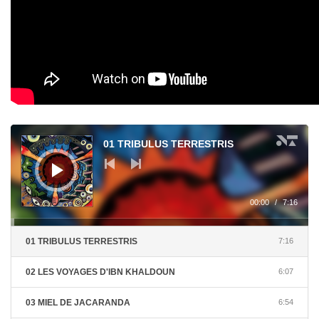
Audi
01 TRIBULUS TERRESTRIS
00:00
/
7:16
01 TRIBULUS TERRESTRIS
7:16
02 LES VOYAGES D'IBN KHALDOUN
6:07
03 MIEL DE JACARANDA
6:54