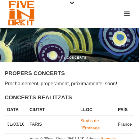
CONCERTS
HOME
/ CONCERTS
PROPERS CONCERTS
Prochainement, properament, próximamente, soon!
CONCERTS REALITZATS
DATA
CIUTAT
LLOC
PAÍS
Studio de
31/03/16
PARIS
France
l’Ermitage