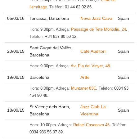
Hora:
9:00pm.
Preu:
15€ / 12€.
Adreça:
8 rue de
l’ermitage
.
Telèfon:
01 44 62 02 86.
05/03/16
Terrassa, Barcelona
Nova Jazz Cava
Spain
Hora:
9:00pm.
Adreça:
Passatge de Tete Montoliu, 24
.
Telèfon:
+34 937 80 50 12.
Sant Cugat del Vallès,
20/09/15
Cafè Auditori
Spain
Barcelona
Hora:
9:00pm.
Adreça:
Av. Pla del Vinyet, 48
.
19/09/15
Barcelona
Artte
Spain
Hora:
8:00pm.
Adreça:
Muntaner 83C
.
Telèfon:
0034 93
454 90 48.
St Vicenç dels Horts,
Jazz Club La
18/09/15
Spain
Barcelona
Vicentina
Hora:
10:00pm.
Adreça:
Rafael Casanova 45
.
Telèfon:
0034 936 56 07 89.