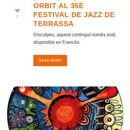
ORBIT AL 35È
FESTIVAL DE JAZZ DE
0
TERRASSA
Disculpeu, aquest contingut només està
disponible en Francès.
READ MORE