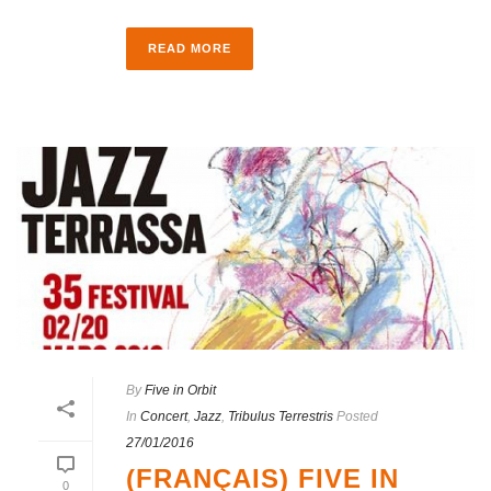
READ MORE
By
Five in Orbit
In
Concert
,
Jazz
,
Tribulus Terrestris
Posted
27/01/2016
(FRANÇAIS) FIVE IN
0