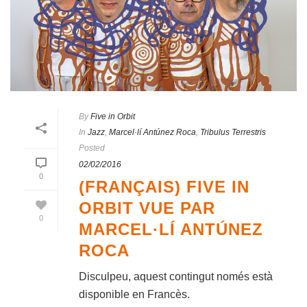
By
Five in Orbit
In
Jazz
,
Marcel·lí Antúnez Roca
,
Tribulus Terrestris
Posted
02/02/2016
0
(FRANÇAIS) FIVE IN
ORBIT VUE PAR
0
MARCEL·LÍ ANTÚNEZ
ROCA
Disculpeu, aquest contingut només està
disponible en Francès.