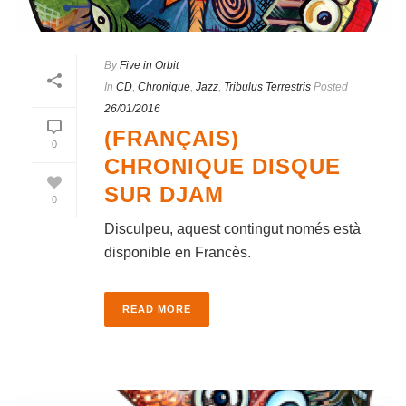
By
Five in Orbit
In
CD
,
Chronique
,
Jazz
,
Tribulus Terrestris
Posted
26/01/2016
(FRANÇAIS)
0
CHRONIQUE DISQUE
SUR DJAM
0
Disculpeu, aquest contingut només està
disponible en Francès.
READ MORE