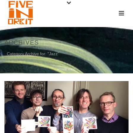
ARCHIVES
Category Archive for: "Jazz"
HOME
/
CD