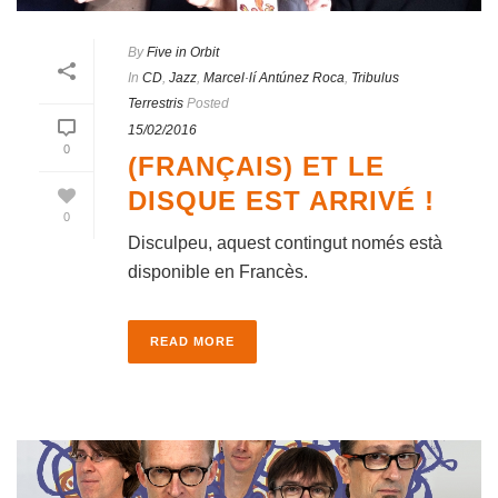
By
Five in Orbit
In
CD
,
Jazz
,
Marcel·lí Antúnez Roca
,
Tribulus
Terrestris
Posted
15/02/2016
0
(FRANÇAIS) ET LE
DISQUE EST ARRIVÉ !
0
Disculpeu, aquest contingut només està
disponible en Francès.
READ MORE